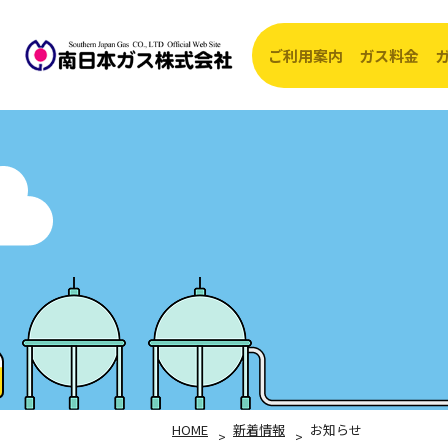
ご利用案内
ガス料金
開始・転入・
ガス
お支払方法
ガス
ガス供給エリ
約款
ガス器具の修
HOME
新着情報
お知らせ