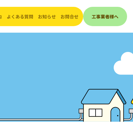
内
よくある質問
お知らせ
お問合せ
工事業者様へ
んき
会社概要
工事（埋設管）照会受付表
ご挨拶
敷地内で工事をされるとき
発電
沿革
道路で工事をされるとき
グループ会社紹介
企業活動・取組み