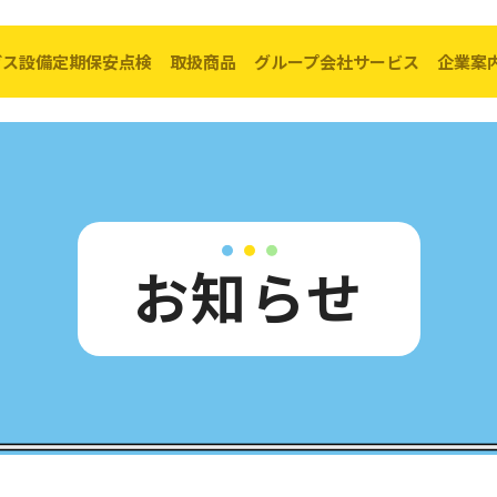
ガス設備定期保安点検
取扱商品
グループ会社サービス
企業案
転出・お引越し
料金の計算方法
ガス設備定期点検
取扱い商品一覧
コーアガスで
料金表
経年管対策
キッチン
リフォーム
お知らせ
ア
（PDF）
ガス器具の安全使用
リビング
太陽光× ガス
理手続き
ガス漏れ警報器について
給湯器・ふろがま
バスルーム