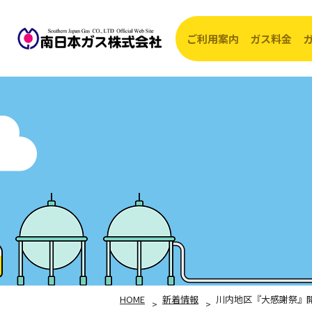
ご利用案内
ガス料金
開始・転入・
ガス
お支払方法
ガス
ガス供給エリ
約款
ガス器具の修
HOME
新着情報
川内地区『大感謝祭』