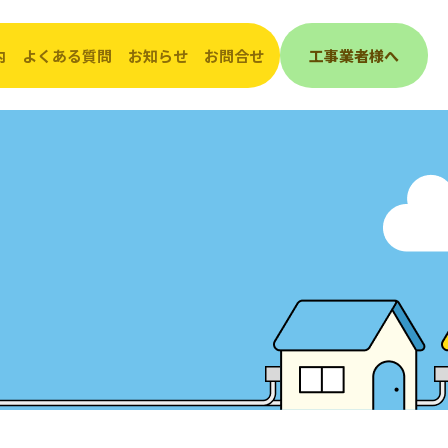
内
よくある質問
お知らせ
お問合せ
工事業者様へ
んき
会社概要
工事（埋設管）照会受付表
ご挨拶
敷地内で工事をされるとき
発電
沿革
道路で工事をされるとき
グループ会社紹介
企業活動・取組み