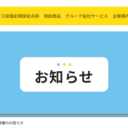
ガス設備定期保安点検
取扱商品
グループ会社サービス
企業案
転出・お引越し
料金の計算方法
ガス設備定期点検
取扱い商品一覧
コーアガスで
料金表
経年管対策
キッチン
リフォーム
お知らせ
ア
（PDF）
ガス器具の安全使用
リビング
太陽光× ガス
理手続き
ガス漏れ警報器について
給湯器・ふろがま
バスルーム
開催のお知らせ