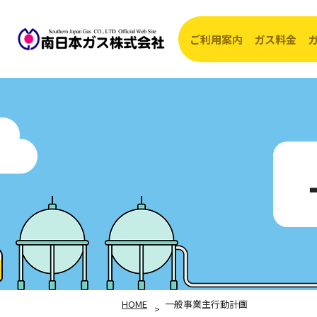
ご利用案内
ガス料金
開始・転入・
ガス
お支払方法
ガス
ガス供給エリ
約款
ガス器具の修
HOME
一般事業主行動計画