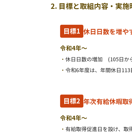
2. 目標と取組内容・実施
目標1
休日日数を増や
令和4年～
・
休日日数の増加 (105日か
・
令和6年度は、年間休日11
目標2
年次有給休暇取
令和4年～
・
有給取得促進日を設け、取