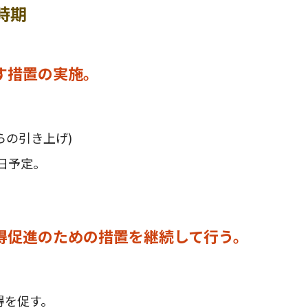
時期
す
措置の実施。
らの引き上げ)
3日予定。
得促進のため
の措置を継続して行う。
得を促す。