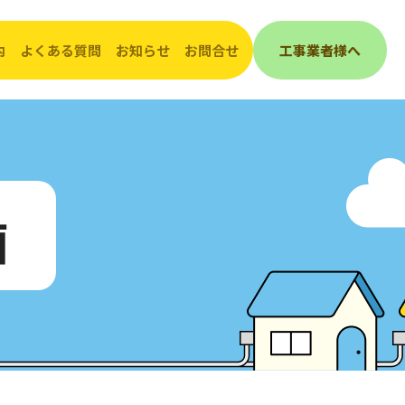
内
よくある質問
お知らせ
お問合せ
工事業者様へ
んき
会社概要
工事（埋設管）照会受付表
ご挨拶
敷地内で工事をされるとき
画
発電
沿革
道路で工事をされるとき
グループ会社紹介
企業活動・取組み