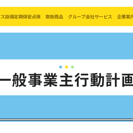
ガス設備定期保安点検
取扱商品
グループ会社サービス
企業案
転出・お引越し
料金の計算方法
ガス設備定期点検
取扱い商品一覧
コーアガスで
料金表
経年管対策
キッチン
リフォーム
一般事業主行動計
ア
（PDF）
ガス器具の安全使用
リビング
太陽光× ガス
理手続き
ガス漏れ警報器について
給湯器・ふろがま
バスルーム