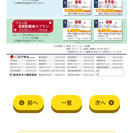
前
へ
一覧
次
へ