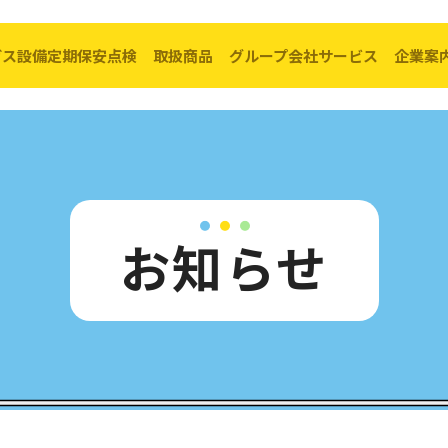
ガス設備定期保安点検
取扱商品
グループ会社サービス
企業案
転出・お引越し
料金の計算方法
ガス設備定期点検
取扱い商品一覧
コーアガスで
料金表
経年管対策
キッチン
リフォーム
お知らせ
ア
（PDF）
ガス器具の安全使用
リビング
太陽光× ガス
理手続き
ガス漏れ警報器について
給湯器・ふろがま
バスルーム