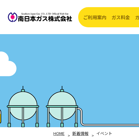
ご利用案内
ガス料金
開始・転入・
ガス
お支払方法
ガス
ガス供給エリ
約款
ガス器具の修
HOME
新着情報
イベント