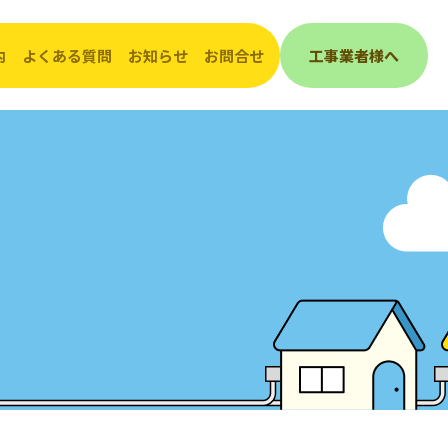
内
よくある質問
お知らせ
お問合せ
工事業者様へ
んき
会社概要
工事（埋設管）照会受付表
ご挨拶
敷地内で工事をされるとき
発電
沿革
道路で工事をされるとき
グループ会社紹介
企業活動・取組み