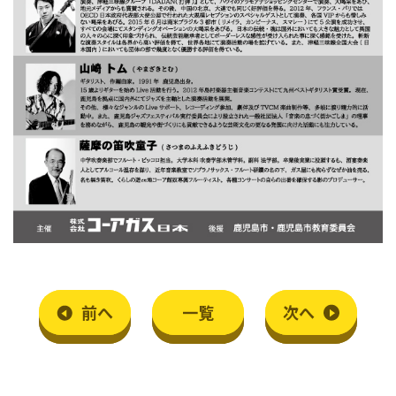
前
へ
一覧
次
へ